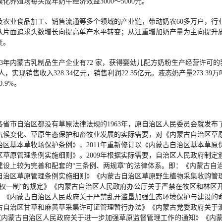
化养殖场每头成年奶牛经济效益3000～5000元。
及农业食品加工、销售流通等多个领域的产业链，带动奶农60多万户，行业
从片面追求头数增长向提高单产水平转变；从注重增加奶产量为主向提升
变。
13年内蒙古乳制品生产企业有72 家，获得婴幼儿配方奶粉生产经营许可
，实现销售收入328.34亿元，销售利润22.35亿元。液态奶产量273.39
.9%。
省市自治区都没有草原法律法规的1963年，原自治区人民委员会就发
气候变化、草原生态保护和畜牧业发展的实际需要，对《内蒙古自治区草
古自治区基本草牧场保护条例》，2011年重新修订以《内蒙古自治区基本
治区草原管理条例实施细则》。2009年根据实际需要，自治区人民政府制
建设上较为完善和配套的“三条例、两规章”的法律体系。即：《内蒙古自
自治区草原管理条例实施细则》《内蒙古自治区草原野生植物采集收购管
双权一制”的规定》《内蒙古自治区人民政府办公厅关于严禁在牧区和林区
》《内蒙古自治区人民政府关于严禁乱开滥垦加强生态环境保护与建设的
古自治区甘草和麻黄草采集许可证管理暂行办法》《内蒙古党委政府关于
《内蒙古自治区人民政府关于进一步加强草原监督管理工作的通知》《内