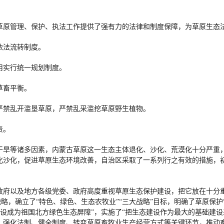
草原管理、保护、执法工作提供了强有力的法律和制度保障，为草原生态
依法流转制度。
用实行统一规划制度。
草畜平衡。
严禁乱开滥垦草原，严禁乱采滥挖草原野生植物。
责。
干旱等诸多因素，内蒙古草原这一生态主体退化、沙化、荒漠化十分严重，
化沙化，促进草原生态环境改善，自治区采取了一系列行之有效的措施，
政府以及地方各级党委、政府高度重视草原生态保护建设，把它放在十分
战略，确立了“特色、绿色、生态农牧业”“三大战略”目标，明确了草原保
古建设成为祖国北方绿色生态屏障”，实施了“把生态建设作为最大的基础建
、强化法制、健全制度、转变草原畜牧业生产经营方式等关键环节，推动