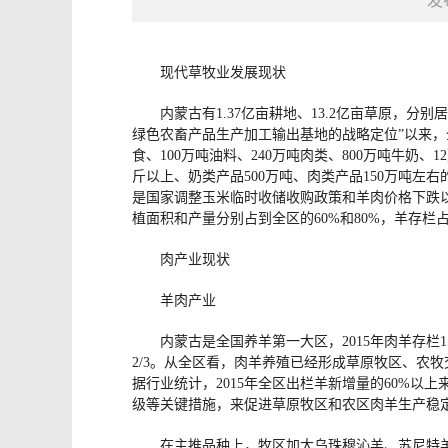
发
现代草牧业发展现状
内蒙古有1.37亿亩耕地、13.2亿亩草原
绿色农畜产品生产加工输出基地的战略定位”以来，
食、100万吨油料、240万吨肉类、800万吨牛奶
斤以上、奶类产品500万吨、肉类产品150万吨
是国家调整玉米临时收储收购政策和羊肉价格下跌以
植面积和产量分别占到全区的60%和80%，羊存栏
肉产业现状
羊肉产业
内蒙古是全国养羊第一大区，2015年肉羊存栏1
2/3。从全区看，肉羊养殖已经形成草原牧区、农
据行业统计，2015年全区出栏羊新增量的60%
级等关键措施，来促进草原牧区和农区肉羊生产稳
在主推品种上，牧区加大乌珠穆沁羊、苏尼特