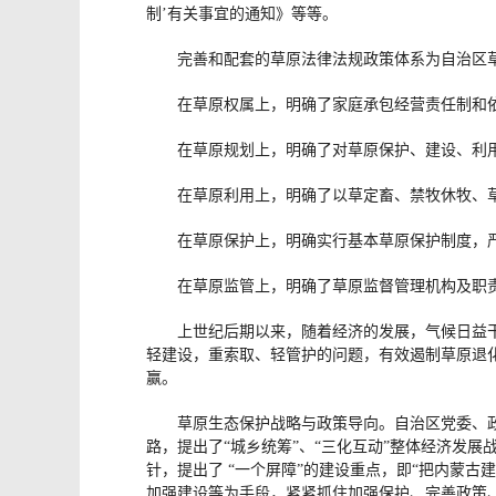
制’有关事宜的通知》等等。
完善和配套的草原法律法规政策体系为自治区
在草原权属上，明确了家庭承包经营责任制和
在草原规划上，明确了对草原保护、建设、利
在草原利用上，明确了以草定畜、禁牧休牧、
在草原保护上，明确实行基本草原保护制度，
在草原监管上，明确了草原监督管理机构及职
上世纪后期以来，随着经济的发展，气候日益
轻建设，重索取、轻管护的问题，有效遏制草原退
赢。
草原生态保护战略与政策导向。自治区党委、
路，提出了“城乡统筹”、“三化互动”整体经济发展
针，提出了 “一个屏障”的建设重点，即“把内蒙
加强建设等为手段，紧紧抓住加强保护、完善政策