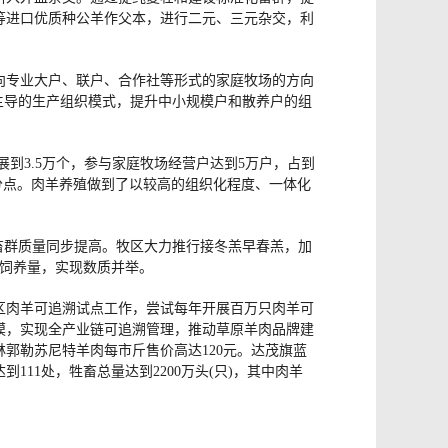
等进口优质种公羊作父本，进行二元、三元杂交，利
向专业大户、联户、合作社等形式的家庭牧场的方向
为主导的生产组织模式，提升中小规模户和散养户的组
到3.5万个，参与家庭牧场经营户达到5万户，占到
个百分点。肉羊养殖做到了以较高的组织化程度、一体化
畜群质量同步提高。牧区大力推行接冬羔早春羔，加
张饲养量，实现数质并举。
牧区肉羊可追溯试点工作，尝试每年开展百万只肉羊可
模，实现全产业链可追溯管理，推动草原羊肉品牌建
郭勒苏尼特羊肉每市斤售价高达120元。达茂旗蓝
11处，牲畜总量达到2200万头(只)，其中肉羊