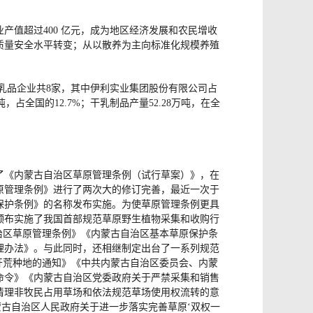
产值超过400 亿元，成为地区经济发展和农民增收
质量安全水平转变；从以散养为主向标准化规模养殖
的乳品企业共8家，其中伊利实业集团股份有限公司占
万吨，占全国的12.7%；干乳制品产量52.28万吨，在全
布了《内蒙古自治区草原管理条例（试行草案）》，在
原管理条例》进行了两次大的修订完善，最近一次于
草原保护条例》的名称发布实施。为使草原管理条例更具
定颁布实施了我国首部规范草原野生植物采集和收购行
治区草原管理条例》《内蒙古自治区基本草原保护条
理办法》。与此同时，还相继制定出台了一系列规范
开荒种地的通知》《中共内蒙古自治区委员会、内蒙
命令》《内蒙古自治区党委政府关于严禁采集和销售
清理非牧民占用草场和依法规范草场使用权流转的意
蒙古自治区人民政府关于进一步落实完善草原‘双权一