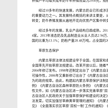
养殖户平均每头成年奶牛年养殖效益为2950元，规模
经过10多年的快速发展，内蒙古奶业已形成涉
的重要动力之一。其发展特点概括的来讲主要是，
转变；奶牛养殖发展从遍地开花向优势产区集中转
经过多年的发展，乳业产品结构日趋成熟，20
4家。2013年液态奶及乳品制造业从业人员达2.94万人
国的比重为13.1%；奶粉产量28.48万吨，占全国的20
草原生态保护
内蒙古草原法律法规建设早于全国，在国家和各
全国率先开始草原法规建设。改革开放以后，随着
2004年修订发布。1998年还制定出台了《内蒙
可操作性，2006年又重新修订出台了《内蒙古自
为的政府规章。由此，构建起内蒙古草原保护法制
例》《内蒙古自治区森林草原防火条例》《内蒙古
性文件，如《内蒙古自治区进一步落实完善草原“
古自治区人民政府关于加强草原保护和建设的决定
法发菜，切实加强甘草麻黄草管理的通知》《内蒙
见》《全面落实农区草原‘双权一制’工作的通知》