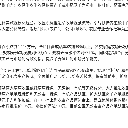
牌影响力；农区半农半牧区以蒙古羊或小尾寒羊为母本，以杜伯、萨福克
主体实施规模化经营。牧区积极推进草牧场规范流转，引导扶持养殖能手
人畜分离转变，发展“公司+农户”、“公司+基地”、农民专业合作社等
面积达到1.1平方米，全区仔畜成活率达到98％以上，各类家庭牧场已发展
只以上规模养殖场发展到6.8万个，规模养殖水平达到67.9%，同比提高6
散生产与市场的有效对接，提高了养殖户的市场竞争能力。
高产创建工程”，通过牧区肉羊选育提高和农区杂交改良，实现个体单产和
杂交配套生产模式，全面推广2年3胎、1胎多羔技术，提高繁殖率，扩
林郭勒两大草原牧区依托草原绿色、无污染、有机等天然优势，大力推进
动原产地地理标识和无公害、绿色、有机产品认证，扩大认证肉羊产地规
竞争力和附加值。在2013年上海农畜产品博览会上，建立追溯体系的锡林
斤批发价198元，零售价高达400元。目前全区无公害畜产品产地认证达到1