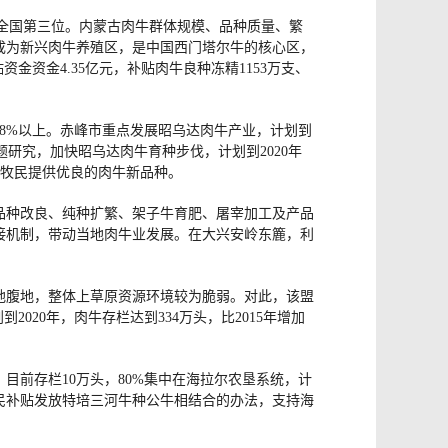
%，居全国第三位。内蒙古肉牛群体规模、品种质量、繁
成为新兴肉牛养殖区，是中国西门塔尔牛的核心区，
资金4.35亿元，补贴肉牛良种冻精1153万支、
8%以上。赤峰市重点发展昭乌达肉牛产业，计划到
课题研究，加快昭乌达肉牛育种步伐，计划到2020年
农牧民提供优良的肉牛新品种。
品种改良、纯种扩繁、架子牛育肥、屠宰加工及产品
链接机制，带动当地肉牛业发展。在大兴安岭东簏，利
地腹地，整体上草原资源环境较为脆弱。对此，该盟
20年，肉牛存栏达到334万头，比2015年增加
目前存栏10万头，80%集中在海拉尔农垦系统，计
牧民补贴发放特培三河牛种公牛相结合的办法，支持海