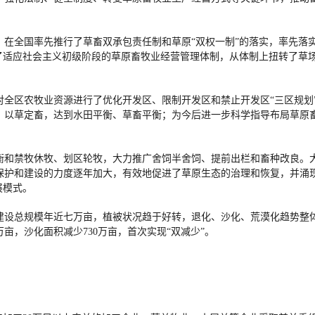
。在全国率先推行了草畜双承包责任制和草原“双权一制”的落实，率先落
成了适应社会主义初级阶段的草原畜牧业经营管理体制，从体制上扭转了草
对全区农牧业资源进行了优化开发区、限制开发区和禁止开发区“三区规划
，以草定畜，达到水田平衡、草畜平衡；为今后进一步科学指导布局草原
衡和禁牧休牧、划区轮牧，大力推广舍饲半舍饲、提前出栏和畜种改良。
护和建设的力度逐年加大，有效地促进了草原生态的治理和恢复，并涌现出
展模式。
设总规模年近七万亩，植被状况趋于好转，退化、沙化、荒漠化趋势整体
0万亩，沙化面积减少730万亩，首次实现“双减少”。