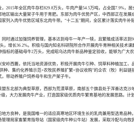
015年全区肉牛存栏829.8万头，牛肉产量54.5万吨，占全国7.9
部地区输出大量架子牛用于育肥。东部为肉牛优势产区，中西部正在发展
列入肉牛优势区域东北肉牛带。“十二五”期间，全区累计落实肉牛补贴资金
，同时通过加强饲养管理，基本达到母牛一年产一犊，且繁殖成活率达到9
增93万头，增长36.2%。积极与国内知名科研院所合作开展肉牛育种相关技术
育种指标的基础母牛2万头，完成昭乌达肉牛新品种鉴定验收，能够为广大
兴安岭西簏，依托当地资源优势，积极开展肉牛引种、饲草料种植加工、
供种、集约化养殖示范+农牧民养殖扩繁+协议收购”的企农（牧）利益
式，带动养殖户饲养母牛和生产架子牛。
该盟东北部为典型草原，西部为荒漠草原，南部五个旗县处于浑善达克沙
级，大力发展肉牛产业，打造国家级优质肉牛繁育基地的发展思路。计划到20
育的地方良种，是我国唯一的适应高寒地区环境生长的乳肉兼用型选育品种。
农牧场管理局家畜繁育指导站（国家级肉牛种公牛站）发展，采取冷配与向