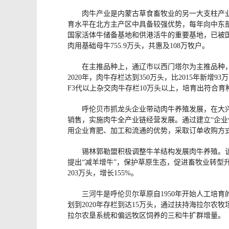
肉牛产业是内蒙古草食畜牧业的另一大支柱产业，2
育水平在北方主产区中具备较强优势，每年向中东
国家活体牛储备基地和供港活牛的重要基地，已被国家
肉用基础母牛755.9万头，共惠及108万牧户。
在主推品种上，通辽市以西门塔尔为主推品种
2020年，肉牛存栏达到350万头，比2015年新
F3代以上杂交肉牛存栏10万头以上，培育出符合
呼伦贝市抓龙头企业带动肉牛养殖发展，在大
销售，实施肉牛全产业链经营发展。通过建立“企业
用企业育肥、加工和流通的优势，采取订单收购方
锡林郭勒盟积极调整牛羊结构发展肉牛养殖。
提出“减羊增牛”，保护草原生态，促进畜牧业转型升
203万头，增长155%。
三河牛是呼伦贝尔草原自1950年开始人工培
划到2020年存栏到达15万头，通过扶持海拉尔
拉尔农垦系统和偏远牧区饲养的三和牛扩群增量。