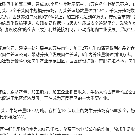
质母牛扩繁工程，建成100个母牛养殖示范村、1万户母牛养殖示范户、10
个万头、5个千头肉牛规模养殖场，万头养殖场数量达到12个，千头养殖场
关系，占到养殖户总数的50%以上，加工能力达到60万头，带动全市肉
的信息化系统建设，实现交易数据与市级肉牛质量安全追溯平台、动物防
繁+协议收购”的企农（牧）利益链接机制，带动当地肉牛业发展。采取“互
30亿元，建设一处年屠宰20万头肉牛、加工2万吨牛肉清真系列产品的食
肉牛养殖公司，带动养殖户发展肉牛养殖，5年内养殖量将达到10万头
伯吐镇建设科尔沁肉牛产业示范园区，园区建设扩繁、育肥养殖基地，肉
存栏、原奶产量、加工能力、加工企业销售收入、牛奶人均占有量均居全
也促进了地区经济发展，正在成为富民强区的一大重要产业。
5万头，牛奶产量910.2万吨。存栏在100头以上的奶牛养殖场有1500多
比例接近53%。
生鲜乳平均价格为3.91元/千克，略高于农业部公布的均价，牧场牛奶收购价格