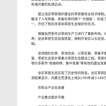
和谐共赢的轨道迈进。
建立适应草原保护建设的草原畜牧业经济体制
解决了人吃牲畜、牲畜吃草的两个“大锅饭”，形
一，开创了牧区改革和草原生态保护的先河。
根据自然条件对草地生产力进行了重新布局。
养，促进草原生态自我修复；限制开发区以水定田
础。
坚持围栏封育、草场改良、以草定畜、草畜平
复、草原生态奖补等重点草原生态建设工程。草原保
鄂尔多斯市“收缩转移、集中发展”等有效的建设发
全区草原生态实现了历史性的转变。全区草原建
测结果显示，内蒙古荒漠化土地比1999年减少240
农牧业产业化发展
产业整合稳步开展