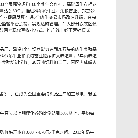
0个家庭牧场和100个养牛合作社，基础母牛存栏达
数量达到30个。推进科尔沁牛业、余粮畜业、邦杰公
牛产业健康发展推进6个肉牛交易市场改造升级，在完
疫监督平台连接，实现适时管理。在大部分农牧区通
联网+”现代草牧业方式，推广线上线下营销模式，
品厂，建设1个年饲养能力达到20万头的肉牛养殖基
。科尔沁牛业和余粮畜业继续扩大养殖量，5年内养殖
牛养殖培训学校，20万吨饲料加工厂，园区内成峰肉
国第一，已成为全国重要的乳品生产加工基地。我区
个，奶牛百头以上规模化养殖比例达到30%以上，平均每
基本在3.60～4.70元/千克之间。2013年奶牛