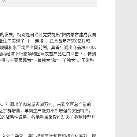
0
次
年的发展，特别是自治区党委提出“把内蒙古建成我国
生产实现了“十一连增”，已具备年产550亿斤粮
加工规模和水平均居全国前列，具备年调出商品粮200亿
在国内经济下行影响和国际农畜产品进口冲击下，特别
应主要表现为“一粮独大”和“一羊独大”。玉米种
国首位。年调出羊肉总量近60万吨，占到全区总产量的
农区扩群增量，羊肉生产能力不断增强的突出特点。
扩张的战略性调整。各地重点采取推动肉羊养殖转型升
引入外血杂交。通过提纯复壮和建设标准化畜群，提