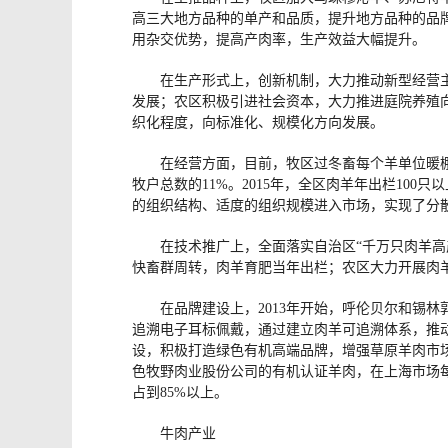
高三大地方品种的单产和品质，提升地方品种的品
用杂交优势，提高产肉率，生产效益大幅提升。
在生产形式上，创新机制，大力推动新型经营
发展；农区积极引进社会资本，大力推进庭院养殖向
织化程度，向标准化、规模化方向发展。
在经营方面，目前，牧区过冬畜每个羊单位暖棚
牧户总数的11%。2015年，全区肉羊年出栏100
的组织结构、适度的组织规模进入市场，实现了分
在技术推广上，全面落实自治区“千万只肉羊
快畜群周转，肉羊育肥当年出栏；农区大力开展肉羊
在品牌建设上，2013年开始，呼伦贝尔和锡
追溯电子耳标佩戴，通过建立肉羊可追溯体系，推
设，积极打造绿色有机高端品牌，增强草原羊肉市场
色牧野肉业股份公司的有机认证羊肉，在上海市场每市
占到85%以上。
牛肉产业