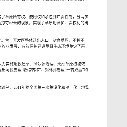
实了草原所有权、使用权和承包到户责任制，分两步
场掠夺经营的现象，实现了草原用管护、责权利的统
”。禁止开发区整体迁出人口，封育草场，不种不
畜牧业发展、有效保护建设草原生态环境奠定了基
大力实施退牧还草、风沙源治理、天然草原植被恢
阿拉善盟“收缩转移”、锡林郭勒盟“一转双赢”和
遏制，2011年据全国第三次荒漠化和沙丘化土地监