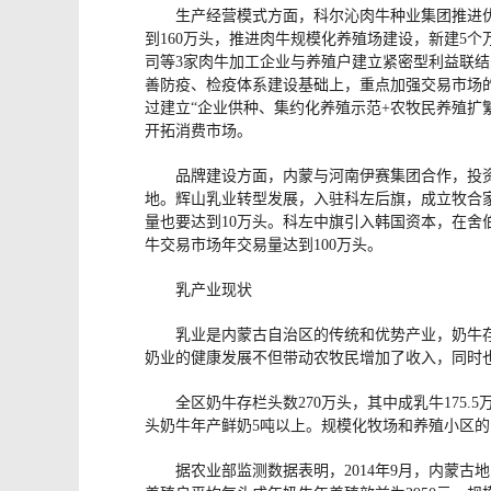
生产经营模式方面，科尔沁肉牛种业集团推进优
到160万头，推进肉牛规模化养殖场建设，新建5
司等3家肉牛加工企业与养殖户建立紧密型利益联结
善防疫、检疫体系建设基础上，重点加强交易市场
过建立“企业供种、集约化养殖示范+农牧民养殖扩
开拓消费市场。
品牌建设方面，内蒙与河南伊赛集团合作，投资
地。辉山乳业转型发展，入驻科左后旗，成立牧合家
量也要达到10万头。科左中旗引入韩国资本，在舍
牛交易市场年交易量达到100万头。
乳产业现状
乳业是内蒙古自治区的传统和优势产业，奶牛
奶业的健康发展不但带动农牧民增加了收入，同时
全区奶牛存栏头数270万头，其中成乳牛175.
头奶牛年产鲜奶5吨以上。规模化牧场和养殖小区的
据农业部监测数据表明，2014年9月，内蒙古地区