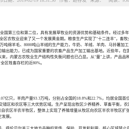
布日期：2019-02-19 18:31:56 作者：赵存发 来源： 阅读：
95
，分别居全国第三位和第二位，具有发展草牧业的资源优势和基础条件。经过多
全区农牧业迎来了又一个发展黄金期。粮食生产实现了“十二连丰”，畜牧业
、12万吨绵羊毛、8000吨山羊绒的生产能力，牛奶、羊绒、羊肉、马铃薯
左右的输出能力，已成为国家重要的农畜产品生产加工输出基地。近些年，
来，内蒙古农牧业生产结构性失衡问题也已凸显。从“量”上讲，产品品种供
占全区牲畜存栏的近80%。
.07亿只，羊肉产量93.3万吨，分别占全国的18.8%和22.7%，均居全
牧交错区和农区等三大优势区域。生产呈现出牧区少养精养、草畜平衡，
以上来自农区半农半牧区，整体上实现了养殖增量从牧区向农区半农半牧区
定发展。
羊、呼伦贝尔羊三大地方品种的宣传、保护、开发和利用，核心区域禁止